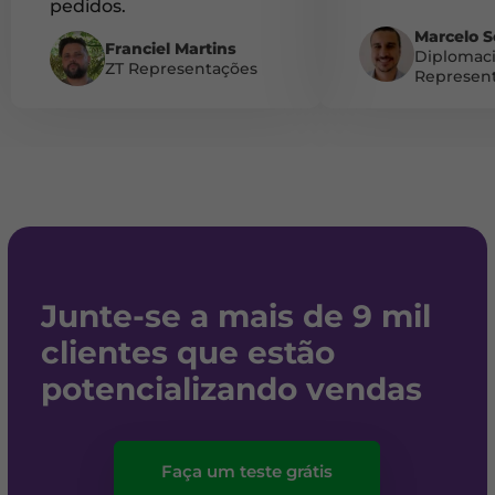
pedidos.
Marcelo 
Franciel Martins
Diplomac
ZT Representações
Represen
Junte-se a mais de 9 mil
clientes que estão
potencializando vendas
Faça um teste grátis