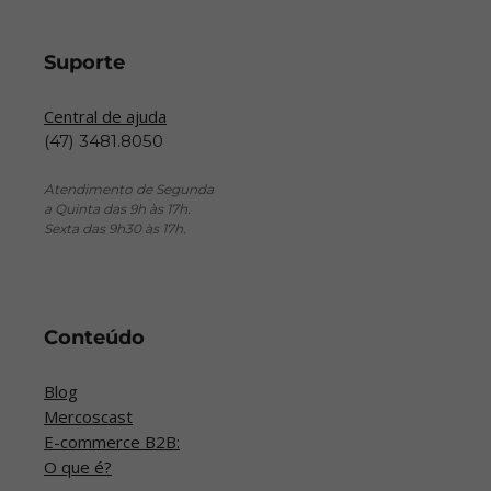
Suporte
Central de ajuda
(47) 3481.8050
Atendimento de Segunda
a Quinta das 9h às 17h.
Sexta das 9h30 às 17h.
Conteúdo
Blog
Mercoscast
E-commerce B2B:
O que é?