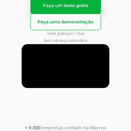
Faça um teste grátis
Peça uma demonstração
Teste grátis por 7 dias
Sem cobrança automática
+ 9.000
empresas confiam na Mercos