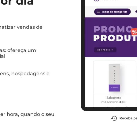
por dia
atizar vendas de
as: ofereça um
al
ens, hospedagens e
uer hora, quando o seu