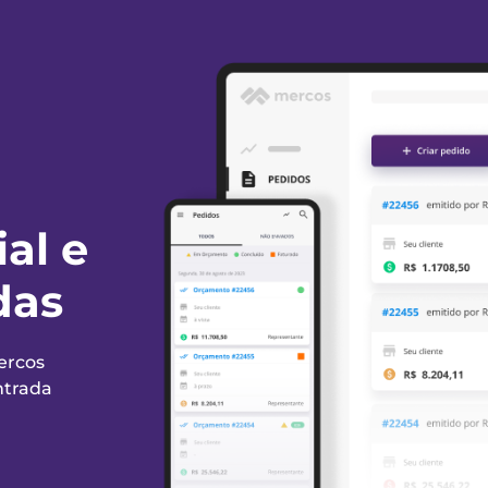
al e
das
ercos
ntrada