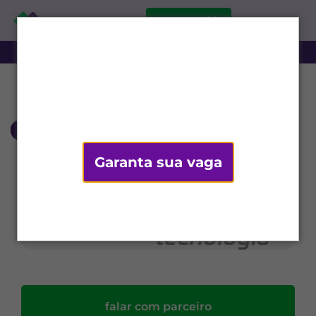
comece grátis
‹ voltar
Garanta sua vaga
falar com parceiro