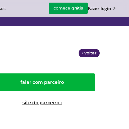
chevron_right
sos
Fazer login
comece grátis
‹ voltar
falar com parceiro
site do parceiro ›