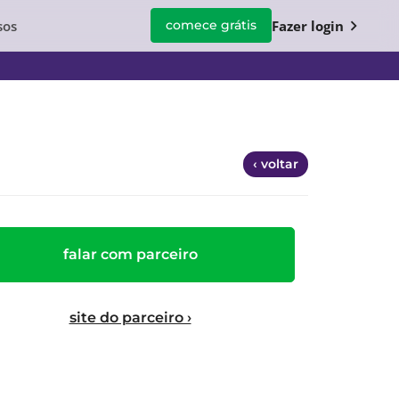
chevron_right
sos
Fazer login
comece grátis
‹ voltar
falar com parceiro
site do parceiro ›