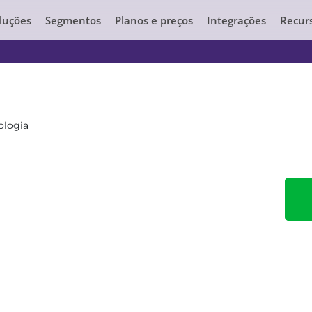
luções
Segmentos
Planos e preços
Integrações
Recur
ologia