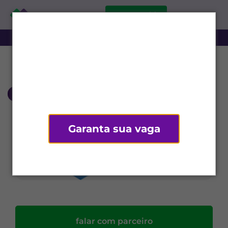
comece grátis
‹ voltar
Garanta sua vaga
Não tenho interesse
falar com parceiro