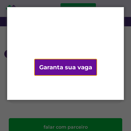
comece grátis
‹ voltar
Garanta sua vaga
falar com parceiro