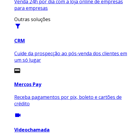
Venda 24h por dia com a loja online de empresas
para empresas
Outras soluções
filter_alt
CRM
Cuide da prospecção ao pós-venda dos clientes em
um só lugar
Mercos Pay
Receba pagamentos por pix, boleto e cartões de
crédito
videocam
Videochamada