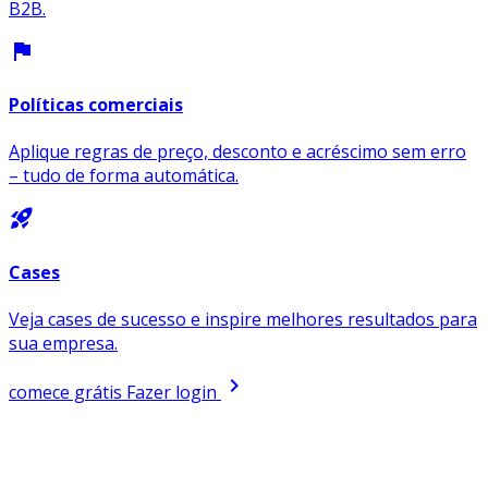
B2B.
flag
Políticas comerciais
Aplique regras de preço, desconto e acréscimo sem erro
– tudo de forma automática.
rocket_launch
Cases
Veja cases de sucesso e inspire melhores resultados para
sua empresa.
chevron_right
comece grátis
Fazer login