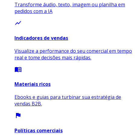
Transforme áudio, texto, imagem ou planilha em
pedidos com a IA
show_chart
Indicadores de vendas
Visualize a performance do seu comercial em tempo
real e tome decisões mais rápidas.
menu_book
Materiais ricos
Ebooks e guias para turbinar sua estratégia de
vendas B2B.
flag
Políticas comerciais