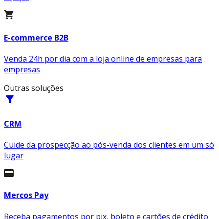
E-commerce B2B
Venda 24h por dia com a loja online de empresas para
empresas
Outras soluções
filter_alt
CRM
Cuide da prospecção ao pós-venda dos clientes em um só
lugar
Mercos Pay
Receba pagamentos por pix, boleto e cartões de crédito