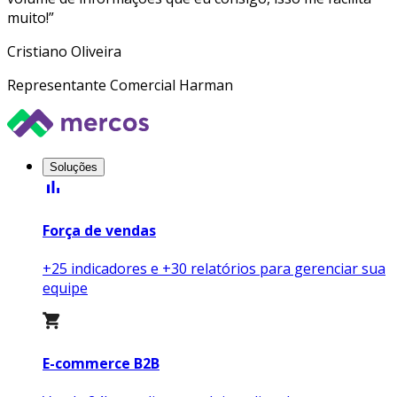
muito!”
Cristiano Oliveira
Representante Comercial Harman
Pular
para
o
Soluções
conteúdo
bar_chart
Força de vendas
+25 indicadores e +30 relatórios para gerenciar sua
equipe
E-commerce B2B