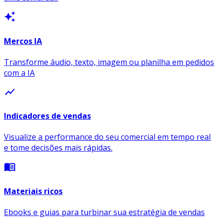
auto_awesome
Mercos IA
Transforme áudio, texto, imagem ou planilha em pedidos
com a IA
show_chart
Indicadores de vendas
Visualize a performance do seu comercial em tempo real
e tome decisões mais rápidas.
menu_book
Materiais ricos
Ebooks e guias para turbinar sua estratégia de vendas