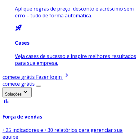
Aplique regras de preço, desconto e acréscimo sem
erro – tudo de forma automática.
rocket_launch
Cases
Veja cases de sucesso e inspire melhores resultados
para sua empresa.
chevron_right
comece grátis
Fazer login
comece grátis
expand_more
Soluções
bar_chart
Força de vendas
+25 indicadores e +30 relatórios para gerenciar sua
equipe