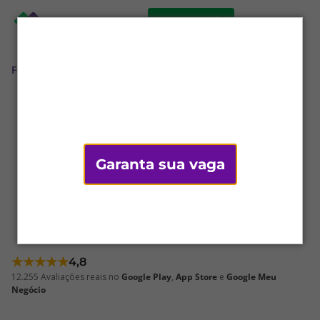
comece grátis
Força de vendas
Sistema de força de
vendas líder
para indústrias, distribuidoras e
representantes
Garanta sua vaga
Automatize sua operação comercial de ponta a ponta
com o sistema de força de vendas Mercos: emita
pedidos e melhore a gestão de clientes, produtos,
equipe e dados, integrando tudo a qualquer ERP
★★★★★
4,8
12.255 Avaliações reais no
Google Play
,
App Store
e
Google Meu
Negócio