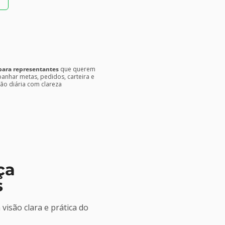
para representantes
que querem
nhar metas, pedidos, carteira e
ão diária com clareza
ça
s
isão clara e prática do