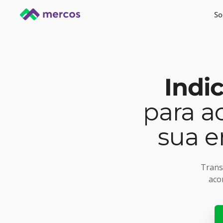
So
Indi
para a
sua e
Trans
aco