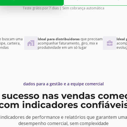
Teste grátis por 7 dias | Sem cobrança automática
e buscam uma
Ideal para distribuidoras
que precisam
Ideal 
pe, carteira,
acompanhar faturamento, giro, mix e
acompa
endas
produtividade em um só lugar
evoluç
dados para a gestão e a equipe comercial
 sucesso nas vendas come
com indicadores confiávei
ndicadores de performance e relatórios que garantem uma v
desempenho comercial, sem complexidade