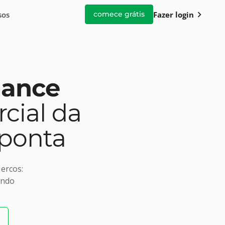
chevron_right
sos
Fazer login
comece grátis
mance
cial da
 ponta
ercos:
endo